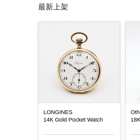
最新上架
LONGINES
Oth
-7 1935
14K Gold Pocket Watch
18K
ronograph