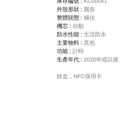
庫存編號
:
KC00041
外殼形狀
:
圓形
整體狀態
:
極佳
機芯
:
自動
防水性能
:
生活防水
主要物料
:
其他
功能
:
計時
生產年代
:
2020年或以後
錶盒，NFC保用卡