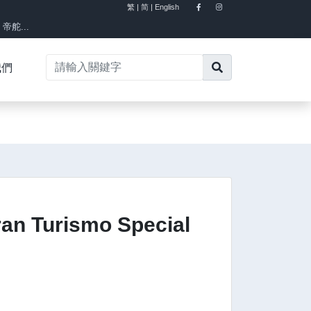
繁 |
简 |
English
×
舵...
我們
an Turismo Special