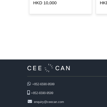
HKD 10,000
HKD
+852-6590-9599
+852-6590-9599
enquiry@ceecan.com