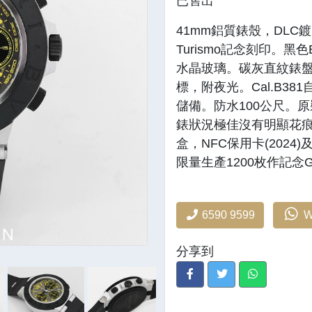
已售出
41mm鋁質錶殼，DLC
Turismo記念刻印。黑色
水晶玻璃。碳灰直紋錶
標，附夜光。Cal.B3
儲備。防水100公尺。
錶狀況極佳沒有明顯花
盒，NFC保用卡(2024)
限量生產1200枚作記念Gran 
6590 9599
W
分享到