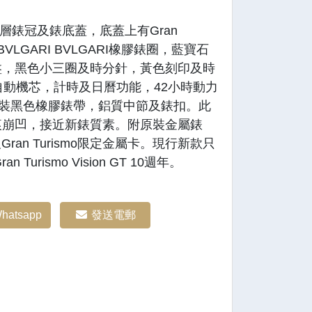
鍍層錶冠及錶底蓋，底蓋上有Gran
BVLGARI BVLGARI橡膠錶圈，藍寶石
盤，黑色小三圈及時分針，黃色刻印及時
81自動機芯，計時及日曆功能，42小時動力
原裝黑色橡膠錶帶，鋁質中節及錶扣。此
痕崩凹，接近新錶質素。附原裝金屬錶
及Gran Turismo限定金屬卡。現行新款只
Turismo Vision GT 10週年。
hatsapp
發送電郵