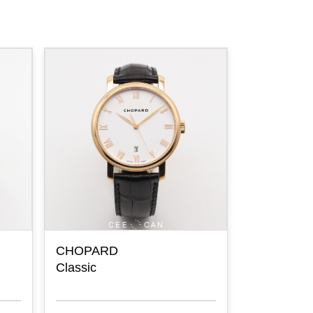
CHOPARD
CHOPARD
Classic
Diamond Se
Watch