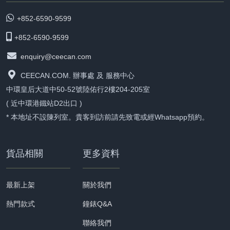
+852-6590-9599
+852-6590-9599
enquiry@ceecan.com
CEECAN.COM. 辦事處 及 服務中心
中環皇后大道中50-52號陸佑行2樓204-205室
( 近中環港鐵站D2出口 )
* 本地址不設陳列室。貴客到訪前請先致電或經Whatsapp預約。
貨品相關
更多資料
最新上架
關於我們
熱門款式
鐘錶Q&A
聯絡我們