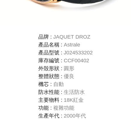
品牌
:
JAQUET DROZ
產品名稱
:
Astrale
產品型號
:
J024533202
庫存編號
:
CCF00402
外殼形狀
:
圓形
整體狀態
:
優良
機芯
:
自動
防水性能
:
生活防水
主要物料
:
18K紅金
功能
:
複雜功能
生產年代
:
2000年代