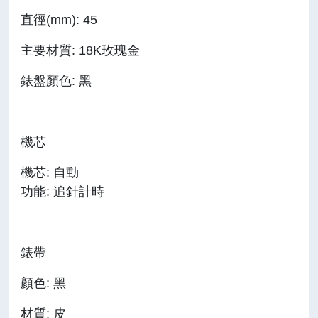
直徑(mm): 45
主要材質: 18K玫瑰金
錶盤顏色: 黑
機芯
機芯: 自動
功能: 追針計時
錶帶
顏色: 黑
材質: 皮