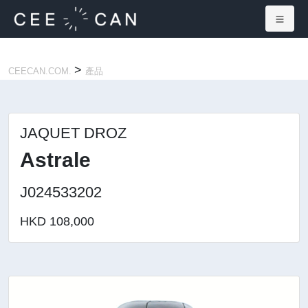
×
>
CEECAN.COM.
產品
JAQUET DROZ
Astrale
J024533202
HKD 108,000