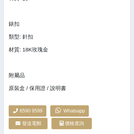
錶扣
類型: 針扣
材質: 18K玫瑰金
附屬品
原裝盒 / 保用證 / 說明書
6590 9599
Whatsapp
發送電郵
價格查詢