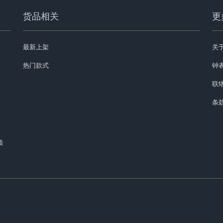
货品相关
更
最新上架
关
热门款式
钟表
联
条
预