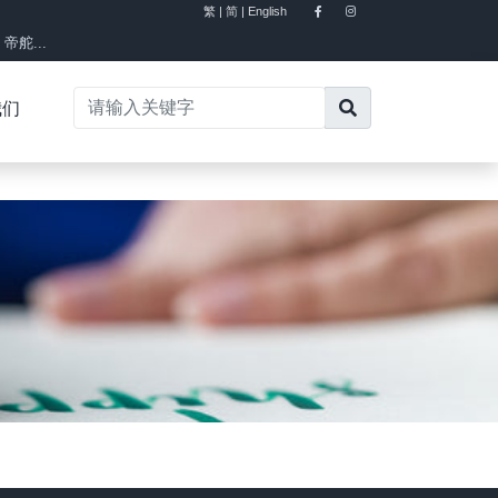
繁 |
简 |
English
舵...
我们