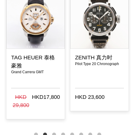
CHOPARD 萧邦
SEIKO 精工
Happy Diamonds
Chronograph GMT Limited
Edition
HKD 45,000
HKD 26,600