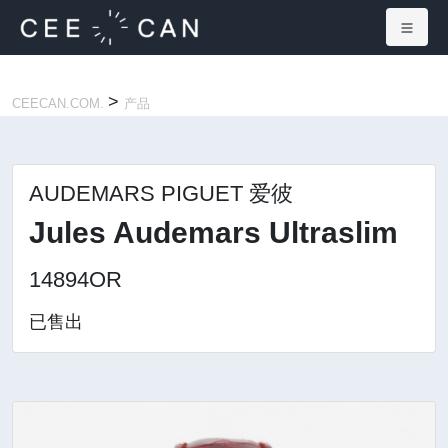
×
>
CEECAN.COM.
产品
AUDEMARS PIGUET 爱彼
Jules Audemars Ultraslim
14894OR
已售出