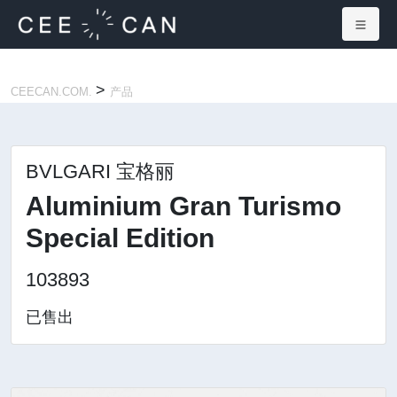
×
>
CEECAN.COM.
产品
BVLGARI 宝格丽
Aluminium Gran Turismo
Special Edition
103893
已售出