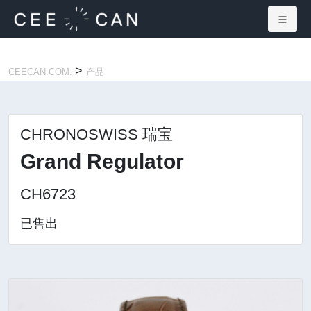
×
>
CEECAN.COM.
产品
CHRONOSWISS 瑞宝
Grand Regulator
CH6723
已售出