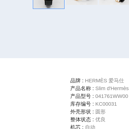
品牌
:
HERMÈS 爱马仕
产品名称
:
Slim d'Hermès
产品型号
:
041761WW00
库存编号
:
KC00031
外壳形状
:
圆形
整体状态
:
优良
机芯
:
自动