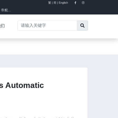
繁 |
简 |
English
×
舵...
我们
s Automatic