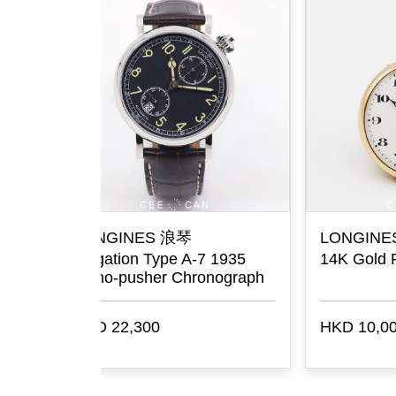
CHOPARD 萧邦
CH
Classic
Dia
Wat
HKD 48,500
HKD