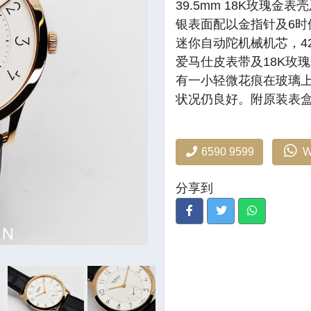
39.5mm 18K玫瑰
银表面配以金指针及6时
迷你自动陀机械机芯，4
爱马仕皮表带及18K玫
有一小轻微花痕在玻璃
状况仍良好。附原装表盒
6590 9599
W
分享到