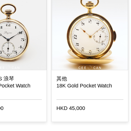
OPARD 萧邦
PIAGET 伯爵
mond Set Bracelet
Polo
ch
 36,000
HKD 36,300