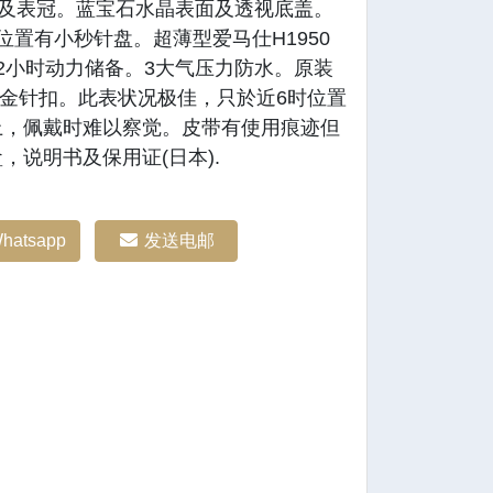
金表壳及表冠。蓝宝石水晶表面及透视底盖。
位置有小秒针盘。超薄型爱马仕H1950
2小时动力储备。3大气压力防水。原装
瑰金针扣。此表状况极佳，只於近6时位置
上，佩戴时难以察觉。皮带有使用痕迹但
，说明书及保用证(日本).
hatsapp
发送电邮