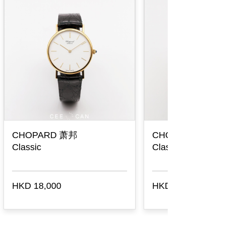
PIAGET 伯爵
GRAND S
Gouverneur
Chronogra
HKD 28,000
HKD 36,00