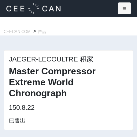
×
>
CEECAN.COM.
产品
JAEGER-LECOULTRE 积家
Master Compressor
Extreme World
Chronograph
150.8.22
已售出