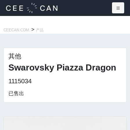
×
>
CEECAN.COM.
产品
其他
Swarovsky Piazza Dragon
1115034
已售出