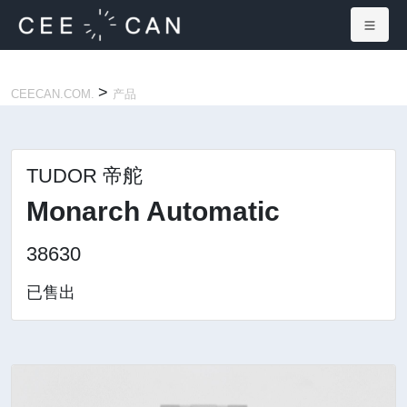
×
>
CEECAN.COM.
产品
TUDOR 帝舵
Monarch Automatic
38630
已售出