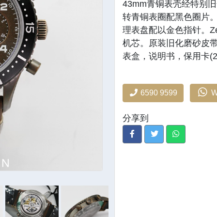
43mm青铜表壳经特别
转青铜表圈配黑色圈片
理表盘配以金色指针。Zenith
机芯。原装旧化磨砂皮
表盒，说明书，保用卡(20
6590 9599
W
分享到