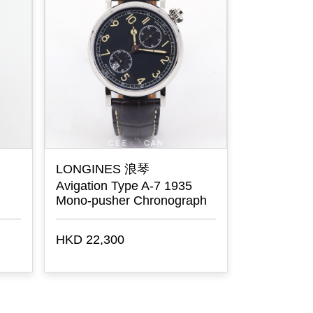
LONGINES 浪琴
LONGINE
Avigation Type A-7 1935
14K Gold 
Mono-pusher Chronograph
HKD 22,300
HKD 10,00