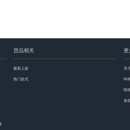
货品相关
更
最新上架
关
热门款式
钟表
联
条
预