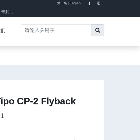
繁 |
简 |
English
×
舵...
我们
ipo CP-2 Flyback
01