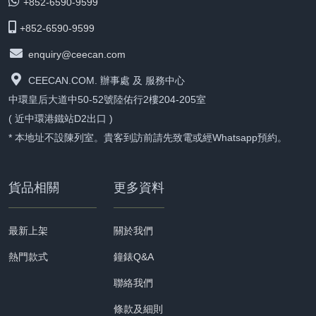
+852-6590-9599
+852-6590-9599
enquiry@ceecan.com
CEECAN.COM. 辦事處 及 服務中心
中環皇后大道中50-52號陸佑行2樓204-205室
( 近中環港鐵站D2出口 )
* 本地址不設陳列室。貴客到訪前請先致電或經Whatsapp預約。
貨品相關
更多資料
最新上架
關於我們
熱門款式
鐘錶Q&A
聯絡我們
條款及細則