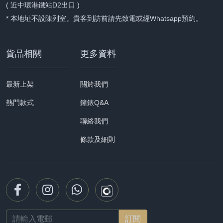
( 近中環港鐵站D2出口 )
* 本地址不設陳列室。貴客到訪前請先致電或經Whatsapp預約。
貨品相關
更多資料
最新上架
關於我們
熱門款式
鐘錶Q&A
聯絡我們
條款及細則
Email