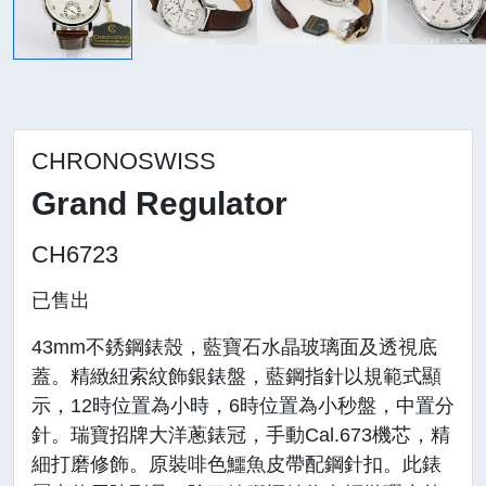
CHRONOSWISS
Grand Regulator
CH6723
已售出
43mm不銹鋼錶殼，藍寶石水晶玻璃面及透視底
蓋。精緻紐索紋飾銀錶盤，藍鋼指針以規範式顯
示，12時位置為小時，6時位置為小秒盤，中置分
針。瑞寶招牌大洋蔥錶冠，手動Cal.673機芯，精
細打磨修飾。原裝啡色鱷魚皮帶配鋼針扣。此錶