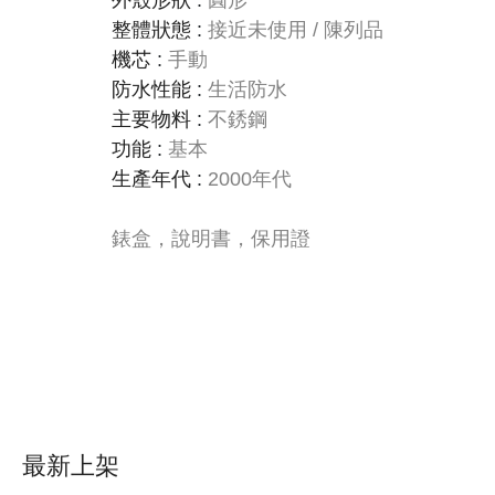
外殼形狀
:
圓形
整體狀態
:
接近未使用 / 陳列品
機芯
:
手動
防水性能
:
生活防水
主要物料
:
不銹鋼
功能
:
基本
生產年代
:
2000年代
錶盒，說明書，保用證
最新上架