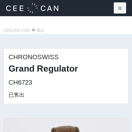
×
>
CEECAN.COM.
產品
CHRONOSWISS
Grand Regulator
CH6723
已售出