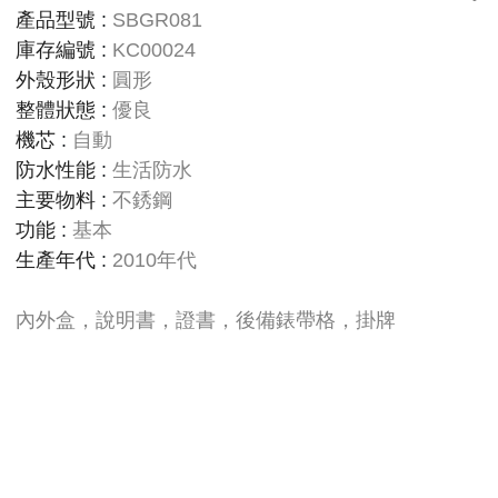
產品型號
:
SBGR081
庫存編號
:
KC00024
外殼形狀
:
圓形
整體狀態
:
優良
機芯
:
自動
防水性能
:
生活防水
主要物料
:
不銹鋼
功能
:
基本
生產年代
:
2010年代
內外盒，說明書，證書，後備錶帶格，掛牌