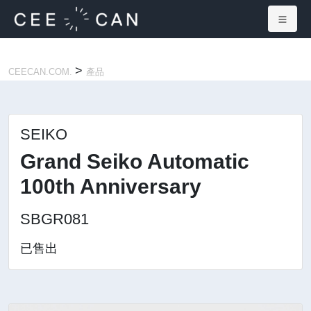
×
>
CEECAN.COM.
產品
SEIKO
Grand Seiko Automatic
100th Anniversary
SBGR081
已售出