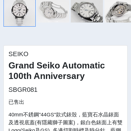
SEIKO
Grand Seiko Automatic
100th Anniversary
SBGR081
已售出
40mm不銹鋼"44GS"款式錶殼，藍寶石水晶錶面
及透視底蓋(有隱藏獅子圖案)，銀白色錶面上有雙
Logo(Seiko及GS), 多邊切割時標及時分針，藍鋼