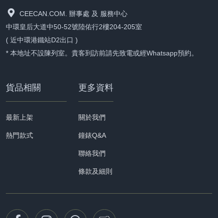
CEECAN.COM. 辦事處 及 服務中心
中環皇后大道中50-52號陸佑行2樓204-205室
( 近中環港鐵站D2出口 )
* 本地址不設陳列室。貴客到訪前請先致電或經Whatsapp預約。
貨品相關
更多資料
最新上架
關於我們
熱門款式
鐘錶Q&A
聯絡我們
條款及細則