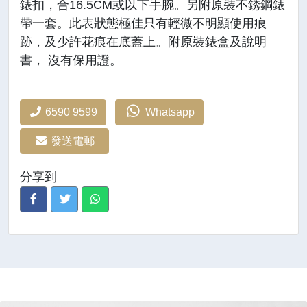
錶扣，合16.5CM或以下手腕。另附原裝不銹鋼錶
帶一套。此表狀態極佳只有輕微不明顯使用痕
跡，及少許花痕在底蓋上。附原裝錶盒及說明
書， 沒有保用證。
6590 9599
Whatsapp
發送電郵
分享到