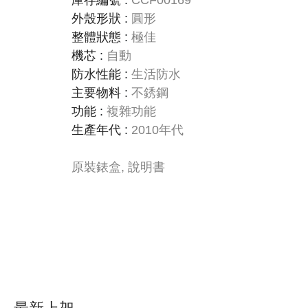
庫存編號
:
CCF00169
外殼形狀
:
圓形
整體狀態
:
極佳
機芯
:
自動
防水性能
:
生活防水
主要物料
:
不銹鋼
功能
:
複雜功能
生產年代
:
2010年代
原裝錶盒, 說明書