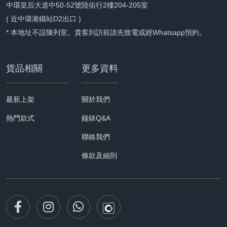
中環皇后大道中50-52號陸佑行2樓204-205室
( 近中環港鐵站D2出口 )
* 本地址不設陳列室。貴客到訪前請先致電或經Whatsapp預約。
貨品相關
更多資料
最新上架
關於我們
熱門款式
鐘錶Q&A
聯絡我們
條款及細則