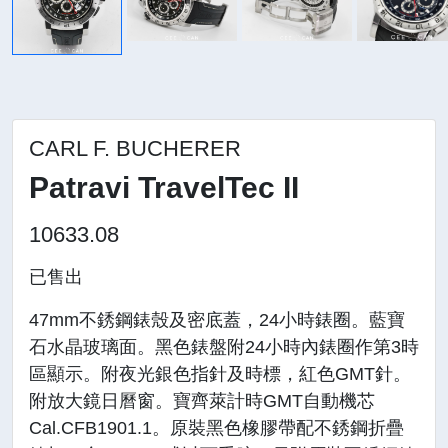
CARL F. BUCHERER
Patravi TravelTec II
10633.08
已售出
47mm不銹鋼錶殼及密底蓋，24小時錶圈。藍寶
石水晶玻璃面。黑色錶盤附24小時內錶圈作第3時
區顯示。附夜光銀色指針及時標，紅色GMT針。
附放大鏡日曆窗。寶齊萊計時GMT自動機芯
Cal.CFB1901.1。原裝黑色橡膠帶配不銹鋼折疊