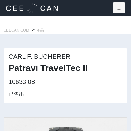
×
>
CEECAN.COM.
產品
CARL F. BUCHERER
Patravi TravelTec II
10633.08
已售出