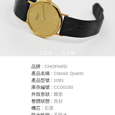
品牌
:
CHOPARD
產品名稱
:
Classic Quartz
產品型號
:
1091
庫存編號
:
CC00150
外殼形狀
:
圓形
整體狀態
:
良好
機芯
:
石英