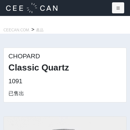
×
>
CEECAN.COM.
產品
CHOPARD
Classic Quartz
1091
已售出