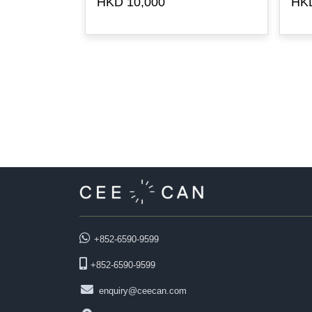
HKD 10,000
HKD
+852-6590-9599
+852-6590-9599
enquiry@ceecan.com