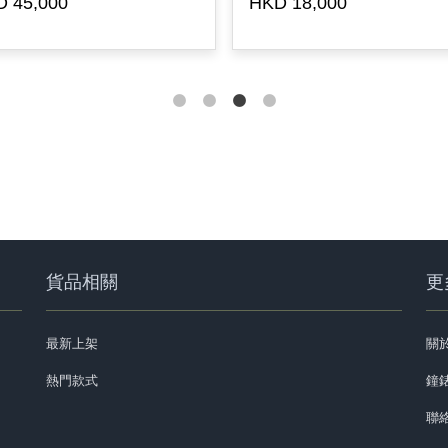
 45,000
HKD 18,000
貨品相關
更
最新上架
關
熱門款式
鐘錶
聯