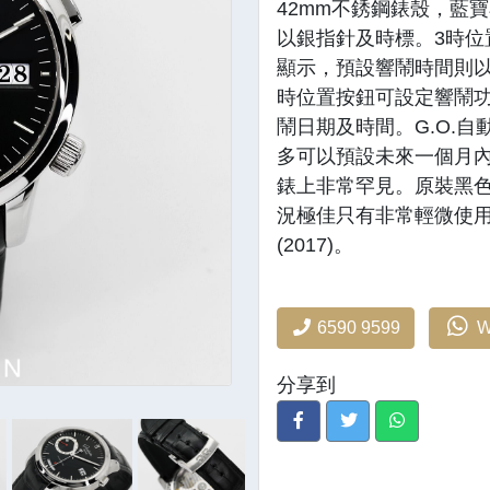
42mm不銹鋼錶殼，藍
以銀指針及時標。3時位
顯示，預設響鬧時間則以
時位置按鈕可設定響鬧功
鬧日期及時間。G.O.自
多可以預設未來一個月
錶上非常罕見。原裝黑
況極佳只有非常輕微使
(2017)。
6590 9599
W
分享到