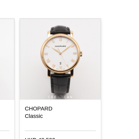
CHOPARD
CHOPARD
Classic
Diamond Se
Watch