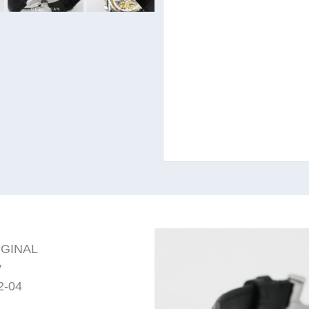
GINAL
y
2-04