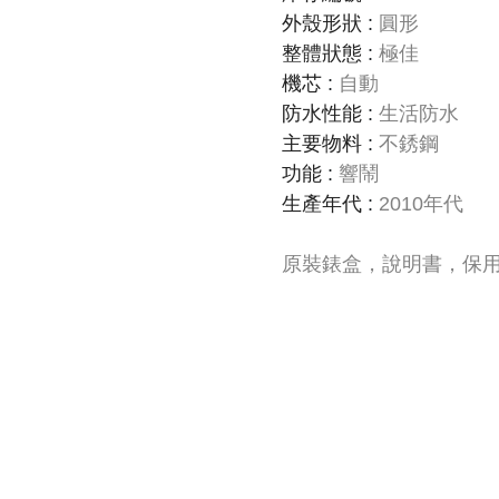
外殼形狀
:
圓形
整體狀態
:
極佳
機芯
:
自動
防水性能
:
生活防水
主要物料
:
不銹鋼
功能
:
響鬧
生產年代
:
2010年代
原裝錶盒，說明書，保用證(