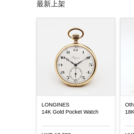
最新上架
LONGINES
Oth
-7 1935
14K Gold Pocket Watch
18K
ronograph