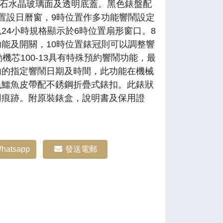
寶石水晶玻璃面及透明底蓋。黑色錶盤配
置設日曆窗，9時位置作多功能響鬧設定
24小時規格顯示於6時位置扇形窗口。8
能及開關，10時位置錶冠則可以調整響
動機芯100-13具有特殊預約響鬧功能，最
內的指定響鬧日期及時間，此功能在機械
色鱷魚皮帶配不銹鋼折疊式錶扣。此錶狀
用痕跡。附原裝錶盒，說明書及保用證
hatsapp
發送電郵