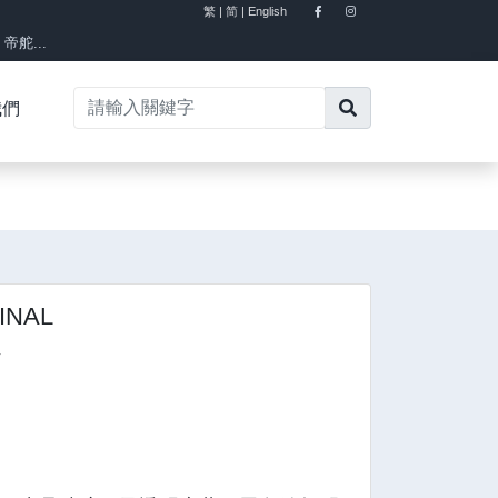
繁 |
简 |
English
×
舵...
我們
INAL
y