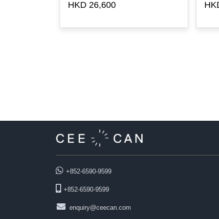
HKD 26,600
HKD
+852-6590-9599
+852-6590-9599
enquiry@ceecan.com