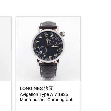
LONGINES 浪琴
LONGINE
Avigation Type A-7 1935
14K Gold 
Mono-pusher Chronograph