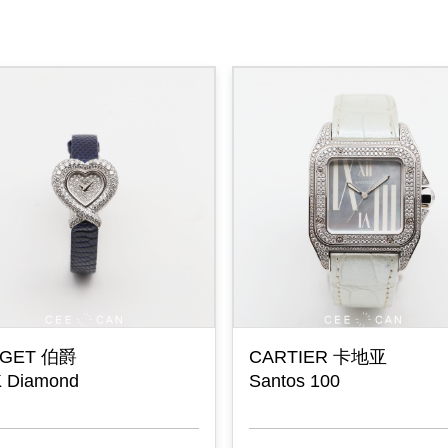
AGET 伯爵
CARTIER 卡地亚
 Diamond
Santos 100