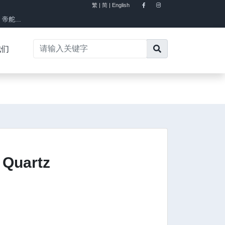
繁 |
简 |
English
×
舵...
我们
 Quartz