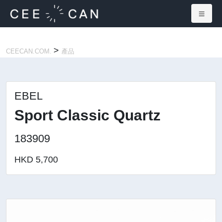
×
>
CEECAN.COM.
產品
EBEL
Sport Classic Quartz
183909
HKD 5,700