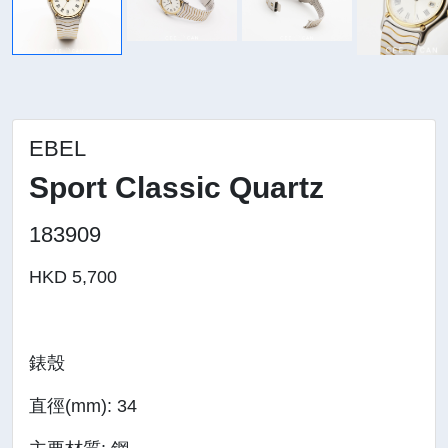
EBEL
Sport Classic Quartz
183909
HKD 5,700
錶殼
直徑(mm): 34