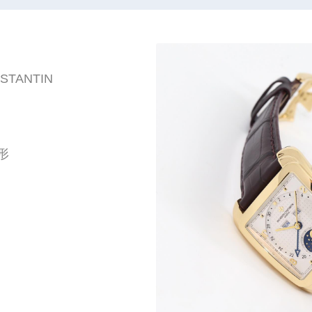
STANTIN
形