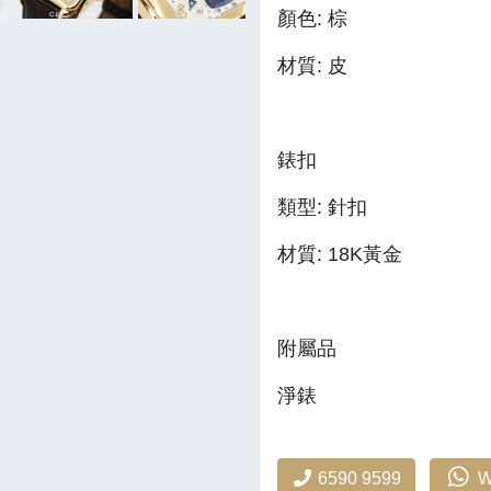
顏色: 棕
材質: 皮
錶扣
類型: 針扣
材質: 18K黃金
附屬品
淨錶
6590 9599
W