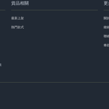
貨品相關
更
最新上架
關
熱門款式
鐘錶
聯
條
預