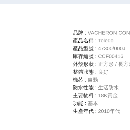
品牌
:
VACHERON CON
產品名稱
:
Toledo
產品型號
:
47300/000J
庫存編號
:
CCF00416
外殼形狀
:
正方形 / 長方
整體狀態
:
良好
機芯
:
自動
防水性能
:
生活防水
主要物料
:
18K黃金
功能
:
基本
生產年代
:
2010年代