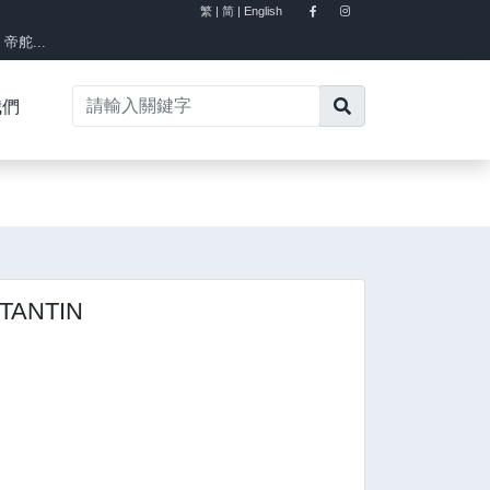
繁 |
简 |
English
×
舵...
我們
TANTIN