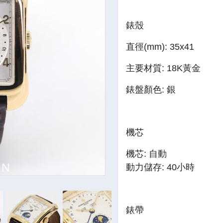
錶
直徑(mm):
主要材質: 
錶盤顏色: 銀
機
機芯:
動力儲存: 
錶帶