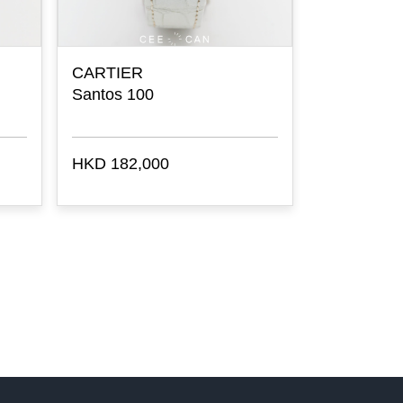
CARTIER
LONGINE
Santos 100
Avigation 
Mono-push
HKD 182,000
HKD 22,30