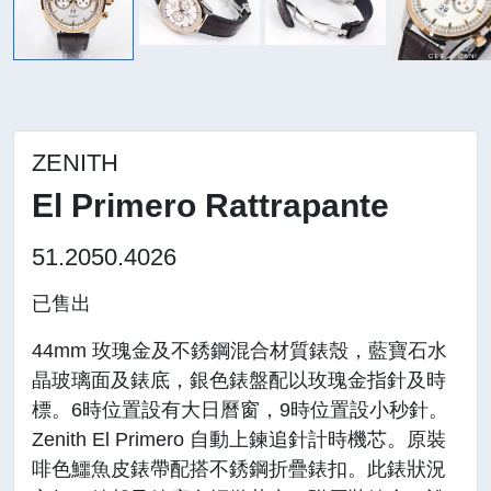
ZENITH
El Primero Rattrapante
51.2050.4026
已售出
44mm 玫瑰金及不銹鋼混合材質錶殼，藍寶石水
晶玻璃面及錶底，銀色錶盤配以玫瑰金指針及時
標。6時位置設有大日曆窗，9時位置設小秒針。
Zenith El Primero 自動上鍊追針計時機芯。原裝
啡色鱷魚皮錶帶配搭不銹鋼折疊錶扣。此錶狀況