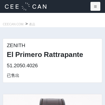
×
>
CEECAN.COM.
產品
ZENITH
El Primero Rattrapante
51.2050.4026
已售出